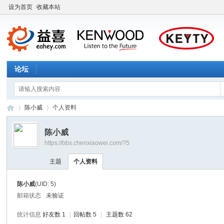
设为首页
收藏本站
论坛
陈小威
个人资料
陈小威
https://bbs.chenxiaowei.com/?5
益
›
›
主题
个人资料
陈小威
(UID: 5)
邮箱状态
未验证
统计信息
好友数 1
|
回帖数 5
|
主题数 62