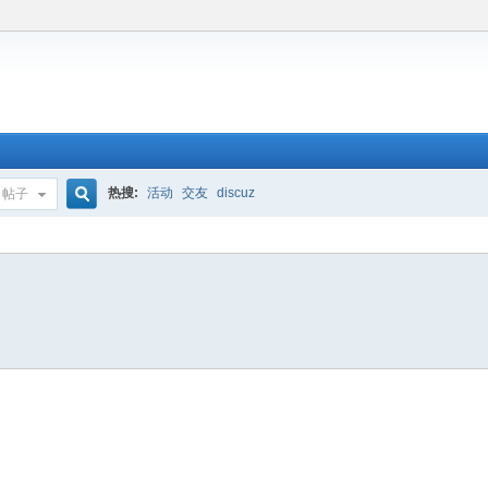
热搜:
活动
交友
discuz
帖子
搜
索