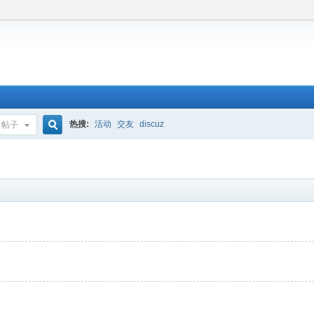
热搜:
活动
交友
discuz
帖子
搜
索