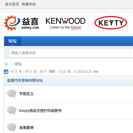
设为首页
收藏本站
论坛
论坛
今日:
0
|
昨日:
0
|
帖子:
865
|
会员:
9
|
欢迎新会员:
xie
益喜汽车音响内部论坛
益
»
车型定义
Keyty协议方控打印说明书
改装案例